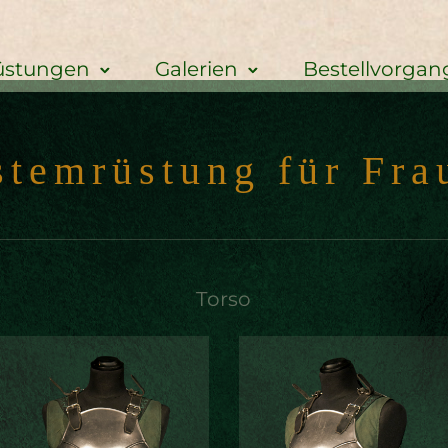
üstungen
Galerien
Bestellvorgan
s
t
e
m
r
ü
s
t
u
n
g
f
ü
r
F
r
a
T
o
r
s
o