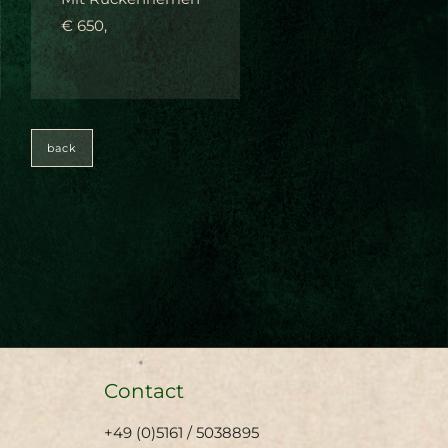
€ 650,
back
Contact
+49 (0)5161 / 5038895