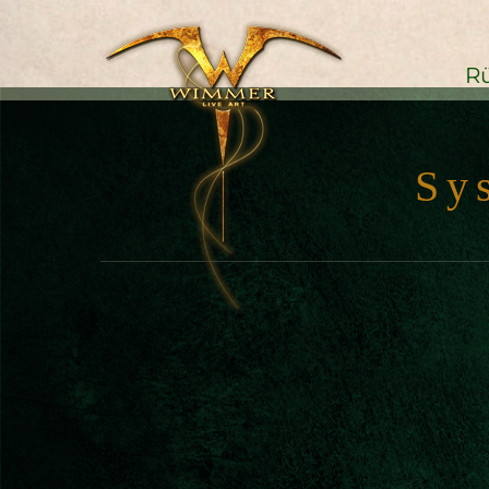
R
S
y