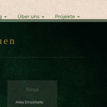
g
Über uns
Projekte
u
e
n
T
o
r
s
o
Alles Einzelteile