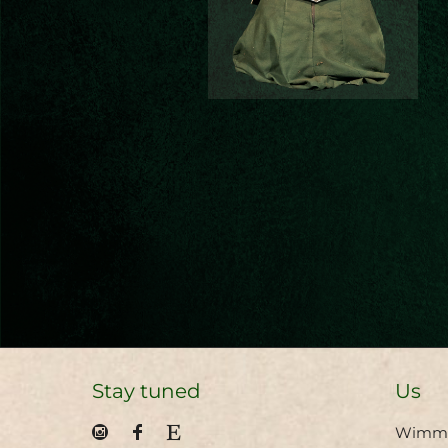
Stay tuned
Us
Wimmer