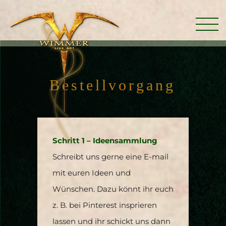
B
e
s
t
e
l
l
v
o
r
g
a
n
g
Schritt 1 – Ideensammlung
Schreibt uns gerne eine E-mail
mit euren Ideen und
Wünschen. Dazu könnt ihr euch
z. B. bei Pinterest insprieren
lassen und ihr schickt uns dann